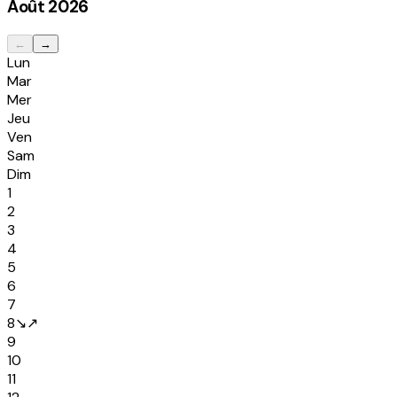
Août
2026
←
→
Lun
Mar
Mer
Jeu
Ven
Sam
Dim
1
2
3
4
5
6
7
8
↘
↗
9
10
11